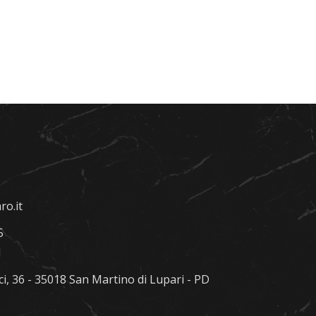
pietra e marmo
colonna in
marmo Malaga
levigato
o.it
5
1
i, 36 - 35018 San Martino di Lupari - PD