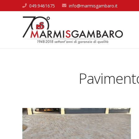
049.9461675
info@marmisgambaro.it
Pavimento