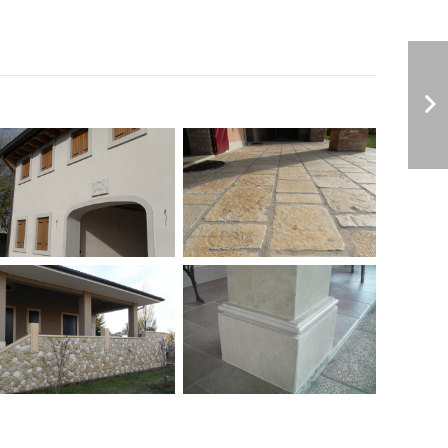
Pavimento in
Portale e
pietra
contorni
finestre in
marmo
Verdello di
Asiago
Rivestimento in
Basamento
bocciardato