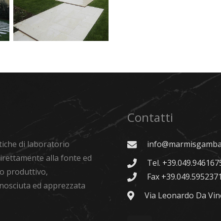
scala esterna
rivestimento
esterno
Pavimento
esterno in
marmo Crema
Nova
Contatti
tiche di laboratorio
info@marmisgambar
 direttamente alla fonte ed
Tel. +39.049.946167
lo produttivo,
Fax +39.049.595237
nosciuta ed apprezzata
Via Leonardo Da Vinc