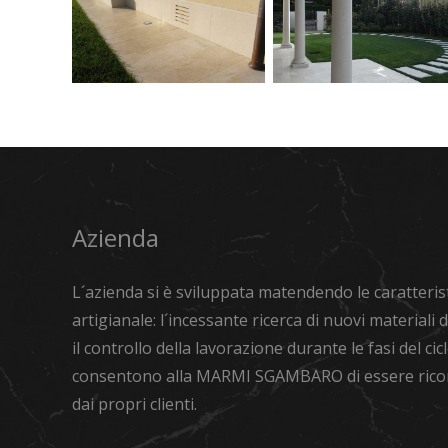
rivestimento
esterno in
parete, fioraia e
porfido e Rustic
ripiano di
Green (Grigio
appoggio
Olivo)
Pavimento in
Pavimento
travertino
esterno in
Navona
marmo
anticato
Travertino
Navona
Azienda
L´azienda si è sviluppata matendendo le caratteris
artigianale: l´incessante ricerca di nuovi materiali
il controllo della lavorazione durante le fasi del cic
consentono alla MARMI SGAMBARO di essere rico
dai propri clienti.