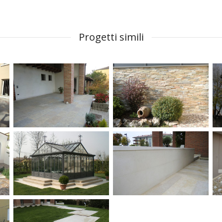
Progetti simili
Pavimento
Rivestimento
esterno in
esterno in
quarzite
quarzite Giza
Vintage Gold
Yellow
Pavimento e
Pavimento e