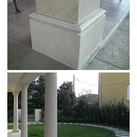
Trentino
Basamento colonna in marmo Malaga
levigato