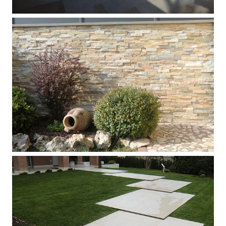
Pavimento eterno in Quarzite Gaia
Dark Mix fiammata
Rivestimento esterno in quarzite Giza
Yellow